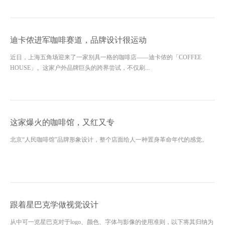
迪卡侬进军咖啡赛道，品牌设计很运动
​近日，上海五角场迎来了一家别具一格的咖啡店——迪卡侬的「COFFEE
HOUSE」。这家户外品牌巨头的跨界尝试，不仅刷...
这家爆火的咖啡馆，又红又专
北京“人民咖啡馆”品牌形象设计，整个店面给人一种置身革命年代的感觉。
跟着星巴克学做视觉设计
从中可一览星巴克对于logo、颜色、字体与影像的使用准则，以下将其归纳为