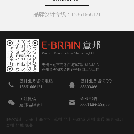
品牌设计专线：15861666121
Wuxi E-Brain Culture Media Co,Ltd
无锡市创富商务广场367号1812-1813
苏州金鸡湖大道国际科技园三期11楼
设计业务咨询电话
设计业务咨询QQ
15861666121
85309466
关注微信
企业邮箱
意邦品牌设计
85309466@qq.com
服务城市: 无锡 上海 浙江 苏州 昆山 张家港 常州 南通 南京 镇江
泰州 盐城 扬州