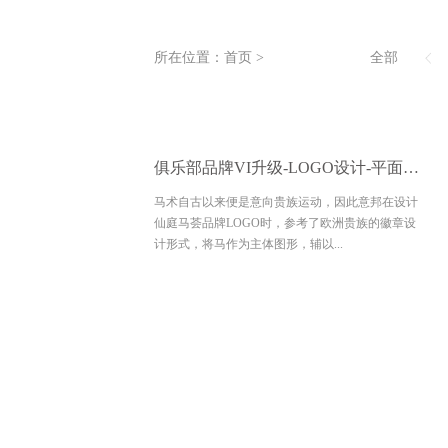
所在位置：
首页
>
全部
俱乐部品牌VI升级-LOGO设计-平面创意设计-仙庭马荟俱乐部
马术自古以来便是意向贵族运动，因此意邦在设计
仙庭马荟品牌LOGO时，参考了欧洲贵族的徽章设
计形式，将马作为主体图形，辅以...