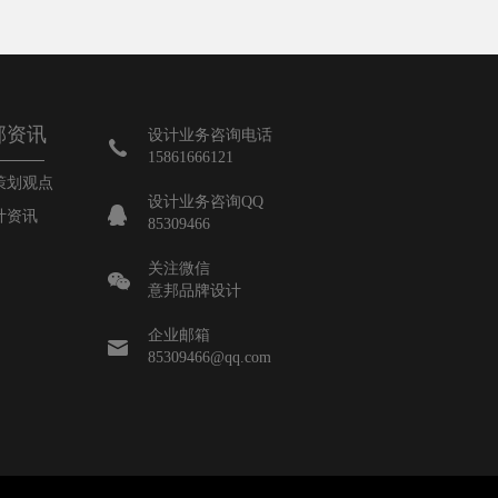
邦资讯
设计业务咨询电话
15861666121
策划观点
设计业务咨询QQ
计资讯
85309466
关注微信
意邦品牌设计
企业邮箱
85309466@qq.com