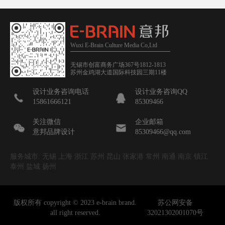
Wuxi E-Brain Culture Media Co,Ltd
无锡市创富商务广场367号1812-1813
苏州金鸡湖大道国际科技园三期11楼
设计业务咨询电话
设计业务咨询QQ
15861666121
85309466
关注微信
企业邮箱
意邦品牌设计
85309466@qq.com
服务城市: 无锡 上海 浙江 苏州 昆山 张家港 常州 南通 南京 镇江
泰州 盐城 扬州
版权所有 copyright © 2023 e-brain brand.
苏公网安备
all right reserved.
32021302001070号