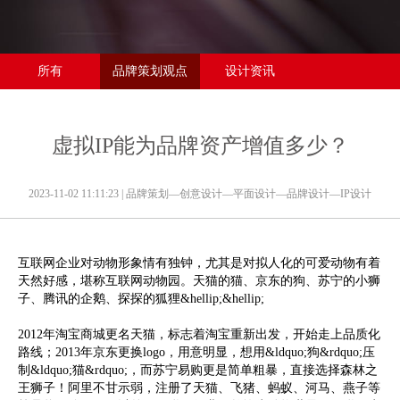
所有
品牌策划观点
设计资讯
虚拟IP能为品牌资产增值多少？
2023-11-02 11:11:23
| 品牌策划—创意设计—平面设计—品牌设计—IP设计
互联网企业对动物形象情有独钟，尤其是对拟人化的可爱动物有着
天然好感，堪称互联网动物园。天猫的猫、京东的狗、苏宁的小狮
子、腾讯的企鹅、探探的狐狸&hellip;&hellip;
2012年淘宝商城更名天猫，标志着淘宝重新出发，开始走上品质化
路线；2013年京东更换logo，用意明显，想用&ldquo;狗&rdquo;压
制&ldquo;猫&rdquo;，而苏宁易购更是简单粗暴，直接选择森林之
王狮子！阿里不甘示弱，注册了天猫、飞猪、蚂蚁、河马、燕子等