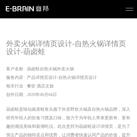
外卖火锅详情页设计-自热火锅详情页
设计-葫卤蛙
客户名称 : 葫卤蛙自热火锅外卖火锅
服务内容 : 产品详情页设计-自热火锅详情页设计
相关行业 : 餐饮 酒店文旅
创作日期 : 2020年06月04日
葫卤蛙是味仙疯美蛙鱼头旗下外卖野炊火锅及自热火锅品牌，深入
研究年轻人的饮食习惯及口味，致力于为年轻人带来更新奇、更有
趣的潮流美味和新潮吃法。此次意邦为葫卤蛙设计详情页，是为了
突出产品的独特卖点和优势，让消费者快速认同产品的价值，提升