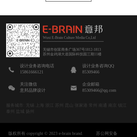
Wuxi E-Brain Culture Media Co,Ltd
无锡市创富商务广场367号1812-1813
苏州金鸡湖大道国际科技园三期11楼
设计业务咨询电话
设计业务咨询QQ
15861666121
85309466
关注微信
企业邮箱
意邦品牌设计
85309466@qq.com
服务城市: 无锡 上海 浙江 苏州 昆山 张家港 常州 南通 南京 镇江
泰州 盐城 扬州
版权所有 copyright © 2023 e-brain brand.
苏公网安备