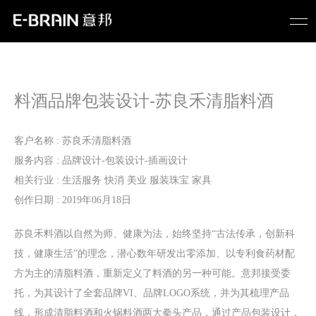
料酒品牌包装设计-苏良禾清脂料酒
客户名称 : 苏良禾清脂料酒
服务内容 : 品牌设计-包装设计-插画设计
相关行业 : 生活服务 快消 美业 服装珠宝 家具
创作日期 : 2019年06月18日
苏良禾料酒以自然为师、健康为法，始终坚持“古法传承，创新科
技，健康生活”的理念，潜心数年研发出零添加、以专利食药材配
方为主的清脂料酒，重新定义了料酒的另一种可能。意邦接受委
托，为其设计了全套品牌VI、品牌LOGO系统，并为其梳理产品
线，形成清脂料酒和火锅料酒两大拳头产品，通过产品包装设计，