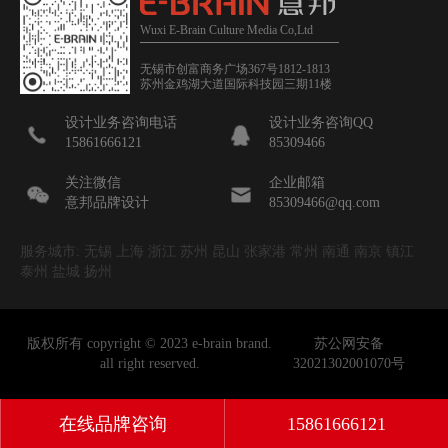
Wuxi E-Brain Culture Media Co,Ltd
无锡市创富商务广场367号1812-1813
苏州金鸡湖大道国际科技园三期11楼
设计业务咨询电话
设计业务咨询QQ
15861666121
85309466
关注微信
企业邮箱
意邦品牌设计
85309466@qq.com
服务城市: 无锡 上海 浙江 苏州 昆山 张家港 常州 南通 南京 镇江
泰州 盐城 扬州
版权所有 copyright © 2023 e-brain brand.
苏公网安备
all right reserved.
32021302001070号
在线品牌咨询
15861666121