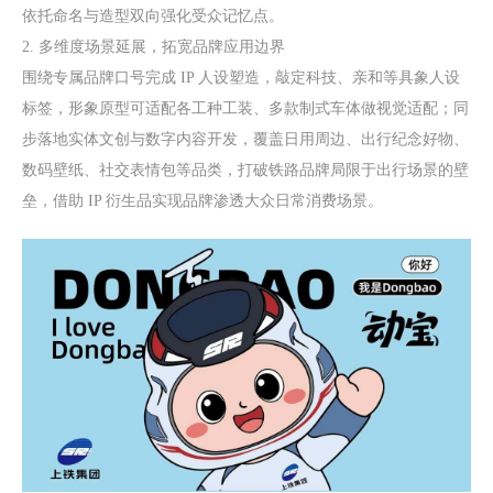
依托命名与造型双向强化受众记忆点。
2. 多维度场景延展，拓宽品牌应用边界
围绕专属品牌口号完成 IP 人设塑造，敲定科技、亲和等具象人设
标签，形象原型可适配各工种工装、多款制式车体做视觉适配；同
步落地实体文创与数字内容开发，覆盖日用周边、出行纪念好物、
数码壁纸、社交表情包等品类，打破铁路品牌局限于出行场景的壁
垒，借助 IP 衍生品实现品牌渗透大众日常消费场景。