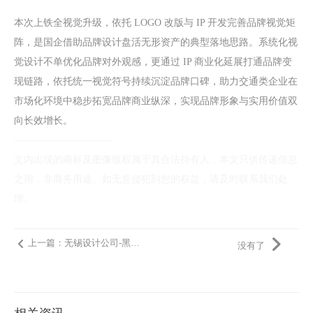
本次上铁全视觉升级，依托 LOGO 改版与 IP 开发完善品牌视觉矩
阵，是国企借助品牌设计盘活无形资产的典型落地思路。系统化视
觉设计不单优化品牌对外观感，更通过 IP 商业化延展打通品牌变
现链路，依托统一视觉符号持续沉淀品牌口碑，助力交通类企业在
市场化环境中稳步拓宽品牌商业纵深，实现品牌形象与实用价值双
向长效增长。
——————————
文内出现的商标及图像版权属于其合法持有人，本文只供传递信息
之用，非商务用途。如无意侵犯到您的权益，请及时联系我们处
理。
上一篇：无锡设计公司-黑白像素的秩序：同济汽车与能源学院院徽视觉解析
没有了