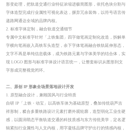
形变处理，把轨道交通行业特征浓缩进极简图形，依托色块分割与
字体造型完成行业属性可视化表达，摒弃冗余装饰，以符号语言传
递路网通达全域的品牌内核。
2. 标准字体定制，融合轨道交通细节
专属中文标准字针对「上铁集团」四字做笔画定制化改造，拆解单
字横向笔画嵌入高铁车头造型，余下字体笔画融合铁轨延伸形态，
文字不再是单纯信息载体，成为铁路元素与字体美学的结合体，实
现 LOGO 图形与标准字体设计语言统一，让整套标识从图形到文
字形成完整视觉闭环。
二、原创 IP 形象全场景落地设计开发
1. 原型融合设计，兼顾国风与行业特质
自研 IP「上铁・动宝」以高铁车体为基础原型，叠加传统葫芦吉
祥形制，糅合多重铁路设计元素打磨外观轮廓，造型弱化工业生硬
感，以圆润萌态平衡轨道交通的科技质感与东方传统美学，定名逻
辑紧扣行业属性与人文内核，用字凝练品牌守护出行的情感内核，