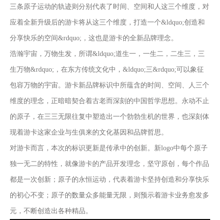
三条原子运动的轨迹则分别代表了时间、空间和人这三个维度，对
应着全新升级后的游卡将从这三个维度，打造一个&ldquo;创造和
分享快乐的空间&rdquo;，这也是游卡的全新品牌理念。
浩瀚宇宙，万物生发，所谓&ldquo;道生一，一生二，二生三，三
生万物&rdquo;，在东方传统文化中，&ldquo;三&rdquo;可以象征
包容万物的宇宙。游卡新品牌标识中所蕴含的时间、空间、人三个
维度的理念，正暗暗契合着古老而深刻的中国哲学思想。永动不止
的原子，在三三无限往复中塑造出一个勃勃生机的世界，也深刻体
现着游卡这家企业与生俱来的文化基因和品牌哲思。
对游卡而言，本次的标识更新是传承中的创新。新logo中每个原子
独一无二的特性，就像游卡的产品开发理念，坚守原创，每个作品
都是一次创新；原子的永恒运动，代表着游卡坚持创造和分享快乐
的初心不变；原子的数量众多能量无限，则预示着游卡业务愈发多
元，不断创造出各种精品。