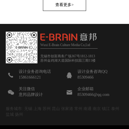
查看更多>
Wuxi E-Brain Culture Media Co,Ltd
无锡市创富商务广场367号1812-1813
苏州金鸡湖大道国际科技园三期11楼
设计业务咨询电话
设计业务咨询QQ
15861666121
85309466
关注微信
企业邮箱
意邦品牌设计
85309466@qq.com
服务城市: 无锡 上海 苏州 昆山 张家港 常州 南通 南京 镇江 泰州
盐城 扬州